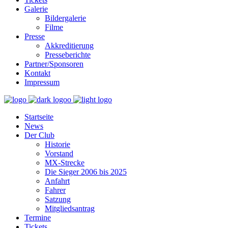
Galerie
Bildergalerie
Filme
Presse
Akkreditierung
Presseberichte
Partner/Sponsoren
Kontakt
Impressum
Startseite
News
Der Club
Historie
Vorstand
MX-Strecke
Die Sieger 2006 bis 2025
Anfahrt
Fahrer
Satzung
Mitgliedsantrag
Termine
Tickets