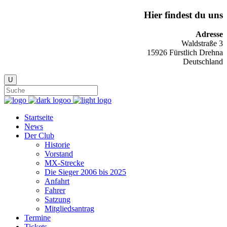
Hier findest du uns
Adresse
Waldstraße 3
15926 Fürstlich Drehna
Deutschland
Startseite
News
Der Club
Historie
Vorstand
MX-Strecke
Die Sieger 2006 bis 2025
Anfahrt
Fahrer
Satzung
Mitgliedsantrag
Termine
Tickets