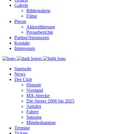
Galerie
Bildergalerie
Filme
Presse
Akkreditierung
Presseberichte
Partner/Sponsoren
Kontakt
Impressum
Startseite
News
Der Club
Historie
Vorstand
MX-Strecke
Die Sieger 2006 bis 2025
Anfahrt
Fahrer
Satzung
Mitgliedsantrag
Termine
Tickets