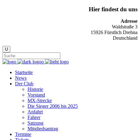
Hier findest du uns
Adresse
Waldstraße 3
15926 Fürstlich Drehna
Deutschland
Startseite
News
Der Club
Historie
Vorstand
MX-Strecke
Die Sieger 2006 bis 2025
Anfahrt
Fahrer
Satzung
Mitgliedsantrag
Termine
Tickets