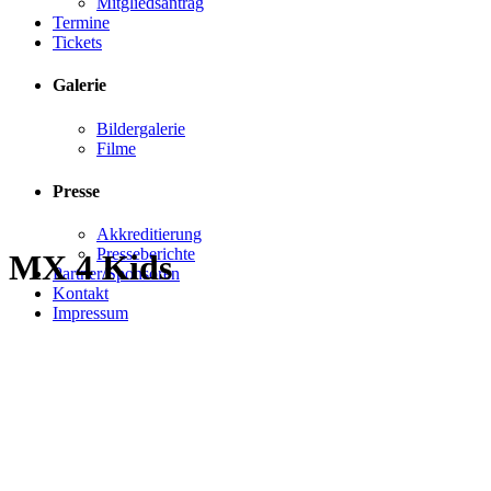
Mitgliedsantrag
Termine
Tickets
Galerie
Bildergalerie
Filme
Presse
Akkreditierung
Presseberichte
MX 4 Kids
Partner/Sponsoren
Kontakt
Impressum