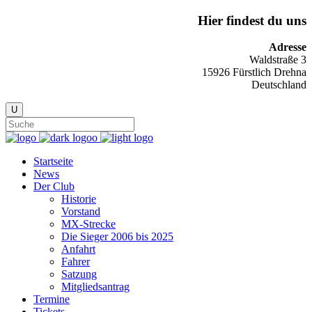
Hier findest du uns
Adresse
Waldstraße 3
15926 Fürstlich Drehna
Deutschland
Startseite
News
Der Club
Historie
Vorstand
MX-Strecke
Die Sieger 2006 bis 2025
Anfahrt
Fahrer
Satzung
Mitgliedsantrag
Termine
Tickets