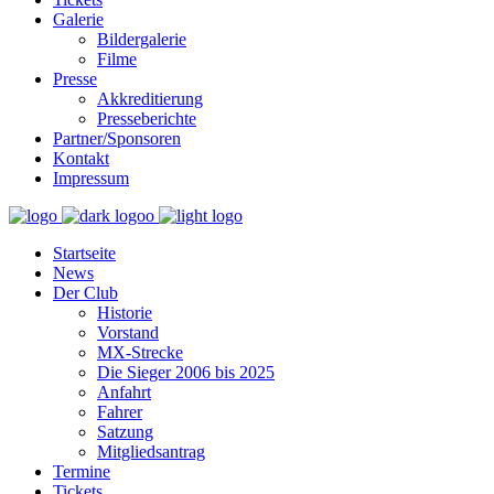
Galerie
Bildergalerie
Filme
Presse
Akkreditierung
Presseberichte
Partner/Sponsoren
Kontakt
Impressum
Startseite
News
Der Club
Historie
Vorstand
MX-Strecke
Die Sieger 2006 bis 2025
Anfahrt
Fahrer
Satzung
Mitgliedsantrag
Termine
Tickets