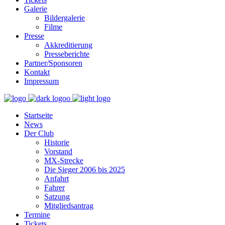
Galerie
Bildergalerie
Filme
Presse
Akkreditierung
Presseberichte
Partner/Sponsoren
Kontakt
Impressum
Startseite
News
Der Club
Historie
Vorstand
MX-Strecke
Die Sieger 2006 bis 2025
Anfahrt
Fahrer
Satzung
Mitgliedsantrag
Termine
Tickets