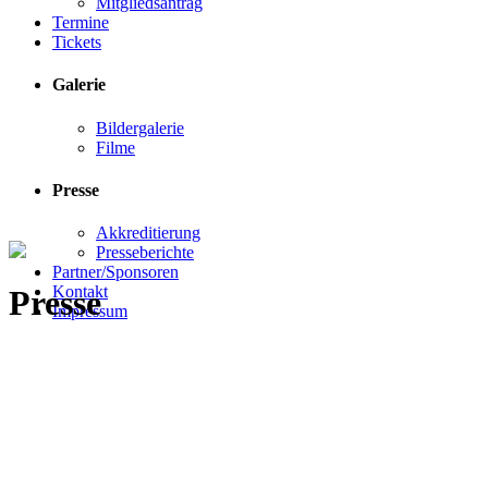
Mitgliedsantrag
Termine
Tickets
Galerie
Bildergalerie
Filme
Presse
Akkreditierung
Presseberichte
Partner/Sponsoren
Kontakt
Presse
Impressum