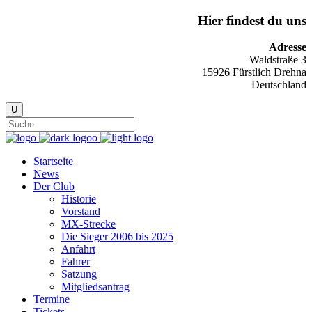
Hier findest du uns
Adresse
Waldstraße 3
15926 Fürstlich Drehna
Deutschland
Startseite
News
Der Club
Historie
Vorstand
MX-Strecke
Die Sieger 2006 bis 2025
Anfahrt
Fahrer
Satzung
Mitgliedsantrag
Termine
Tickets