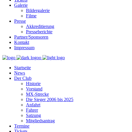
Galerie
Bildergalerie
Filme
Presse
Akkreditierung
Presseberichte
Partner/Sponsoren
Kontakt
Impressum
Startseite
News
Der Club
Historie
Vorstand
MX-Strecke
Die Sieger 2006 bis 2025
Anfahrt
Fahrer
Satzung
Mitgliedsantrag
Termine
Tickets