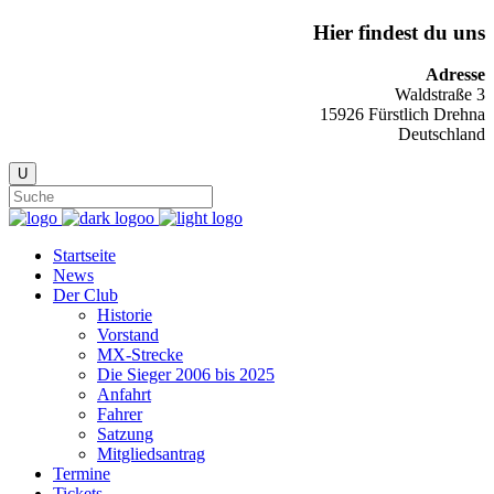
Hier findest du uns
Adresse
Waldstraße 3
15926 Fürstlich Drehna
Deutschland
Startseite
News
Der Club
Historie
Vorstand
MX-Strecke
Die Sieger 2006 bis 2025
Anfahrt
Fahrer
Satzung
Mitgliedsantrag
Termine
Tickets