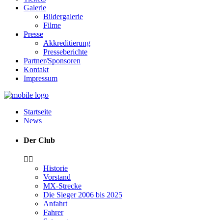
Galerie
Bildergalerie
Filme
Presse
Akkreditierung
Presseberichte
Partner/Sponsoren
Kontakt
Impressum
Startseite
News
Der Club
Historie
Vorstand
MX-Strecke
Die Sieger 2006 bis 2025
Anfahrt
Fahrer