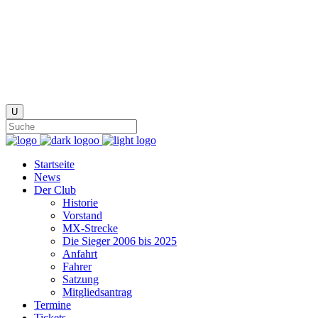
Startseite
News
Der Club
Historie
Vorstand
MX-Strecke
Die Sieger 2006 bis 2025
Anfahrt
Fahrer
Satzung
Mitgliedsantrag
Termine
Tickets