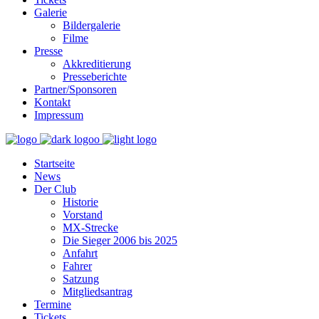
Galerie
Bildergalerie
Filme
Presse
Akkreditierung
Presseberichte
Partner/Sponsoren
Kontakt
Impressum
Startseite
News
Der Club
Historie
Vorstand
MX-Strecke
Die Sieger 2006 bis 2025
Anfahrt
Fahrer
Satzung
Mitgliedsantrag
Termine
Tickets