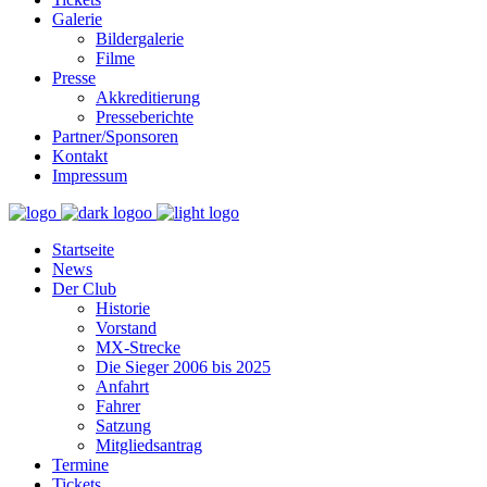
Galerie
Bildergalerie
Filme
Presse
Akkreditierung
Presseberichte
Partner/Sponsoren
Kontakt
Impressum
Startseite
News
Der Club
Historie
Vorstand
MX-Strecke
Die Sieger 2006 bis 2025
Anfahrt
Fahrer
Satzung
Mitgliedsantrag
Termine
Tickets