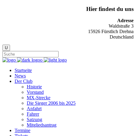
Hier findest du uns
Adresse
Waldstraße 3
15926 Fürstlich Drehna
Deutschland
Startseite
News
Der Club
Historie
Vorstand
MX-Strecke
Die Sieger 2006 bis 2025
Anfahrt
Fahrer
Satzung
Mitgliedsantrag
Termine
Tickets