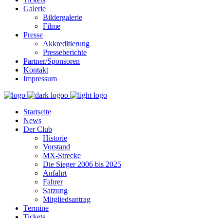
Galerie
Bildergalerie
Filme
Presse
Akkreditierung
Presseberichte
Partner/Sponsoren
Kontakt
Impressum
Startseite
News
Der Club
Historie
Vorstand
MX-Strecke
Die Sieger 2006 bis 2025
Anfahrt
Fahrer
Satzung
Mitgliedsantrag
Termine
Tickets