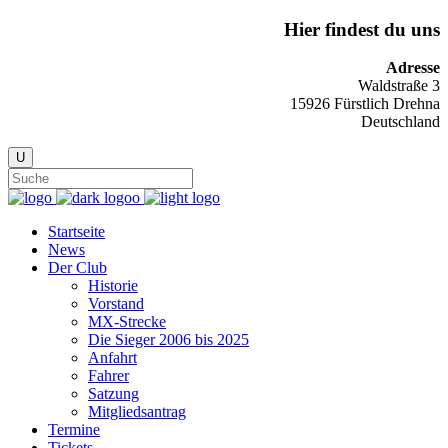
Hier findest du uns
Adresse
Waldstraße 3
15926 Fürstlich Drehna
Deutschland
Startseite
News
Der Club
Historie
Vorstand
MX-Strecke
Die Sieger 2006 bis 2025
Anfahrt
Fahrer
Satzung
Mitgliedsantrag
Termine
Tickets