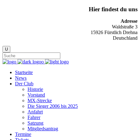
Hier findest du uns
Adresse
Waldstraße 3
15926 Fürstlich Drehna
Deutschland
Startseite
News
Der Club
Historie
Vorstand
MX-Strecke
Die Sieger 2006 bis 2025
Anfahrt
Fahrer
Satzung
Mitgliedsantrag
Termine
Tickets