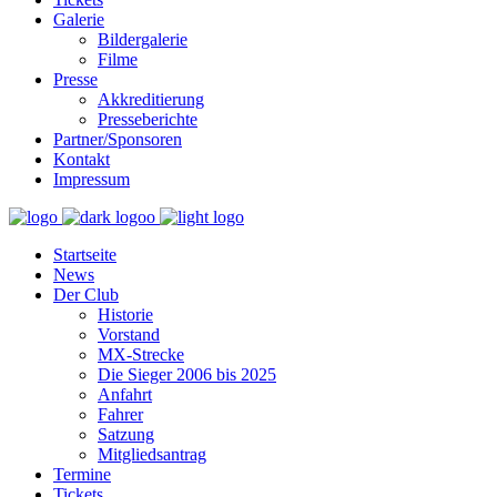
Galerie
Bildergalerie
Filme
Presse
Akkreditierung
Presseberichte
Partner/Sponsoren
Kontakt
Impressum
Startseite
News
Der Club
Historie
Vorstand
MX-Strecke
Die Sieger 2006 bis 2025
Anfahrt
Fahrer
Satzung
Mitgliedsantrag
Termine
Tickets