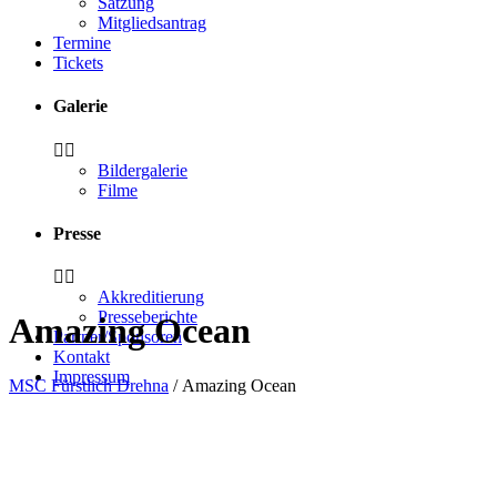
Satzung
Mitgliedsantrag
Termine
Tickets
Galerie
Bildergalerie
Filme
Presse
Akkreditierung
Presseberichte
Amazing Ocean
Partner/Sponsoren
Kontakt
Impressum
MSC Fürstlich Drehna
/
Amazing Ocean