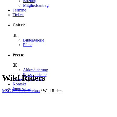
Satzung
Mitgliedsantrag
Termine
Tickets
Galerie
Bildergalerie
Filme
Presse
Akkreditierung
Presseberichte
Wild Riders
Partner/Sponsoren
Kontakt
Impressum
MSC Fürstlich Drehna
/
Wild Riders