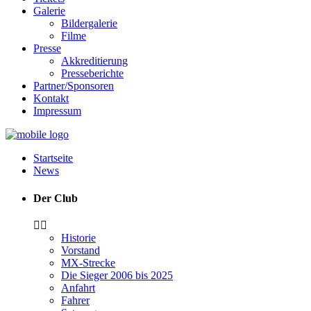
Galerie
Bildergalerie
Filme
Presse
Akkreditierung
Presseberichte
Partner/Sponsoren
Kontakt
Impressum
Startseite
News
Der Club
Historie
Vorstand
MX-Strecke
Die Sieger 2006 bis 2025
Anfahrt
Fahrer