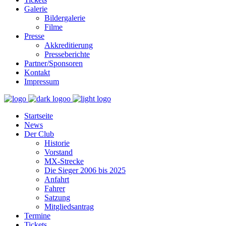
Galerie
Bildergalerie
Filme
Presse
Akkreditierung
Presseberichte
Partner/Sponsoren
Kontakt
Impressum
Startseite
News
Der Club
Historie
Vorstand
MX-Strecke
Die Sieger 2006 bis 2025
Anfahrt
Fahrer
Satzung
Mitgliedsantrag
Termine
Tickets