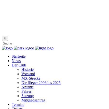
Startseite
News
Der Club
Historie
Vorstand
MX-Strecke
Die Sieger 2006 bis 2025
Anfahrt
Fahrer
Satzung
Mitgliedsantrag
Termine
Tickets