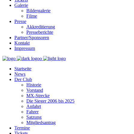
Galerie
Bildergalerie
Filme
Presse
Akkreditierung
Presseberichte
Partner/Sponsoren
Kontakt
Impressum
Startseite
News
Der Club
Historie
Vorstand
MX-Strecke
Die Sieger 2006 bis 2025
Anfahrt
Fahrer
Satzung
Mitgliedsantrag
Termine
Tickets