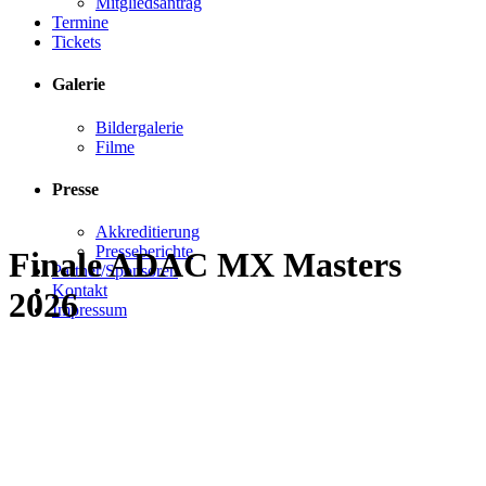
Mitgliedsantrag
Termine
Tickets
Galerie
Bildergalerie
Filme
Presse
Akkreditierung
Presseberichte
Finale ADAC MX Masters
Partner/Sponsoren
Kontakt
2026
Impressum