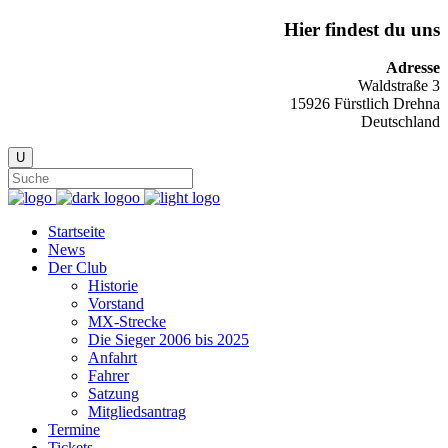
Hier findest du uns
Adresse
Waldstraße 3
15926 Fürstlich Drehna
Deutschland
Startseite
News
Der Club
Historie
Vorstand
MX-Strecke
Die Sieger 2006 bis 2025
Anfahrt
Fahrer
Satzung
Mitgliedsantrag
Termine
Tickets