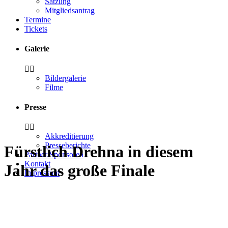
Satzung
Mitgliedsantrag
Termine
Tickets
Galerie
Bildergalerie
Filme
Presse
Akkreditierung
Presseberichte
Fürstlich Drehna in diesem
Partner/Sponsoren
Kontakt
Jahr das große Finale
Impressum