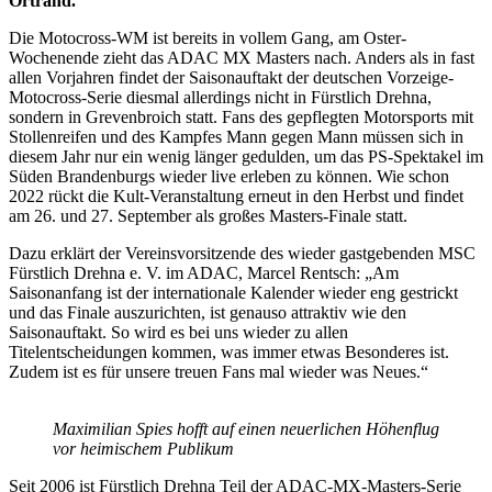
Ortrand.
Die Motocross-WM ist bereits in vollem Gang, am Oster-
Wochenende zieht das ADAC MX Masters nach. Anders als in fast
allen Vorjahren findet der Saisonauftakt der deutschen Vorzeige-
Motocross-Serie diesmal allerdings nicht in Fürstlich Drehna,
sondern in Grevenbroich statt. Fans des gepflegten Motorsports mit
Stollenreifen und des Kampfes Mann gegen Mann müssen sich in
diesem Jahr nur ein wenig länger gedulden, um das PS-Spektakel im
Süden Brandenburgs wieder live erleben zu können. Wie schon
2022 rückt die Kult-Veranstaltung erneut in den Herbst und findet
am 26. und 27. September als großes Masters-Finale statt.
Dazu erklärt der Vereinsvorsitzende des wieder gastgebenden MSC
Fürstlich Drehna e. V. im ADAC, Marcel Rentsch: „Am
Saisonanfang ist der internationale Kalender wieder eng gestrickt
und das Finale auszurichten, ist genauso attraktiv wie den
Saisonauftakt. So wird es bei uns wieder zu allen
Titelentscheidungen kommen, was immer etwas Besonderes ist.
Zudem ist es für unsere treuen Fans mal wieder was Neues.“
Maximilian Spies hofft auf einen neuerlichen Höhenflug
vor heimischem Publikum
Seit 2006 ist Fürstlich Drehna Teil der ADAC-MX-Masters-Serie