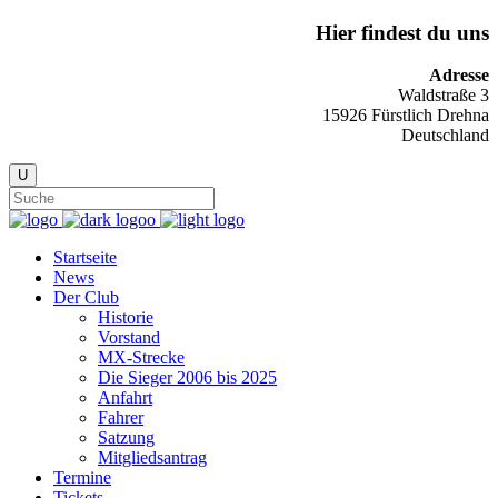
Hier findest du uns
Adresse
Waldstraße 3
15926 Fürstlich Drehna
Deutschland
Startseite
News
Der Club
Historie
Vorstand
MX-Strecke
Die Sieger 2006 bis 2025
Anfahrt
Fahrer
Satzung
Mitgliedsantrag
Termine
Tickets