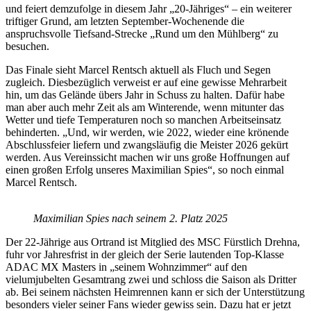
und feiert demzufolge in diesem Jahr „20-Jähriges“ – ein weiterer
triftiger Grund, am letzten September-Wochenende die
anspruchsvolle Tiefsand-Strecke „Rund um den Mühlberg“ zu
besuchen.
Das Finale sieht Marcel Rentsch aktuell als Fluch und Segen
zugleich. Diesbezüglich verweist er auf eine gewisse Mehrarbeit
hin, um das Gelände übers Jahr in Schuss zu halten. Dafür habe
man aber auch mehr Zeit als am Winterende, wenn mitunter das
Wetter und tiefe Temperaturen noch so manchen Arbeitseinsatz
behinderten. „Und, wir werden, wie 2022, wieder eine krönende
Abschlussfeier liefern und zwangsläufig die Meister 2026 gekürt
werden. Aus Vereinssicht machen wir uns große Hoffnungen auf
einen großen Erfolg unseres Maximilian Spies“, so noch einmal
Marcel Rentsch.
Maximilian Spies nach seinem 2. Platz 2025
Der 22-Jährige aus Ortrand ist Mitglied des MSC Fürstlich Drehna,
fuhr vor Jahresfrist in der gleich der Serie lautenden Top-Klasse
ADAC MX Masters in „seinem Wohnzimmer“ auf den
vielumjubelten Gesamtrang zwei und schloss die Saison als Dritter
ab. Bei seinem nächsten Heimrennen kann er sich der Unterstützung
besonders vieler seiner Fans wieder gewiss sein. Dazu hat er jetzt