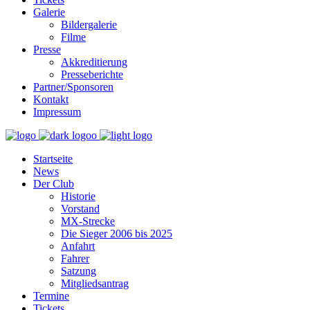
Galerie
Bildergalerie
Filme
Presse
Akkreditierung
Presseberichte
Partner/Sponsoren
Kontakt
Impressum
Startseite
News
Der Club
Historie
Vorstand
MX-Strecke
Die Sieger 2006 bis 2025
Anfahrt
Fahrer
Satzung
Mitgliedsantrag
Termine
Tickets