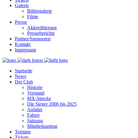
Galerie
Bildergalerie
Filme
Presse
Akkreditierung
Presseberichte
Partner/Sponsoren
Kontakt
Impressum
Startseite
News
Der Club
Historie
Vorstand
MX-Strecke
Die Sieger 2006 bis 2025
Anfahrt
Fahrer
Satzung
Mitgliedsantrag
Termine
Tickets