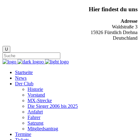
Hier findest du uns
Adresse
Waldstraße 3
15926 Fürstlich Drehna
Deutschland
Startseite
News
Der Club
Historie
Vorstand
MX-Strecke
Die Sieger 2006 bis 2025
Anfahrt
Fahrer
Satzung
Mitgliedsantrag
Termine
Tickets