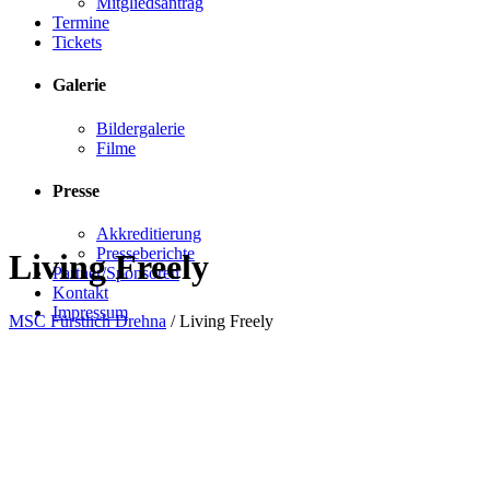
Mitgliedsantrag
Termine
Tickets
Galerie
Bildergalerie
Filme
Presse
Akkreditierung
Presseberichte
Living Freely
Partner/Sponsoren
Kontakt
Impressum
MSC Fürstlich Drehna
/
Living Freely