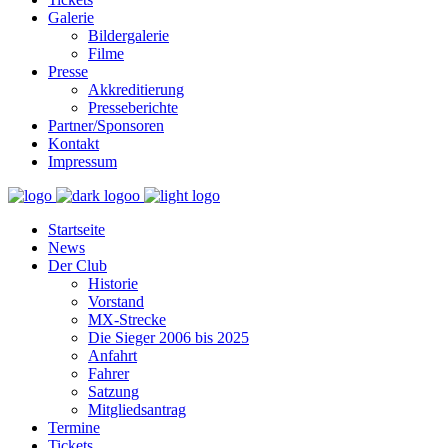
Galerie
Bildergalerie
Filme
Presse
Akkreditierung
Presseberichte
Partner/Sponsoren
Kontakt
Impressum
Startseite
News
Der Club
Historie
Vorstand
MX-Strecke
Die Sieger 2006 bis 2025
Anfahrt
Fahrer
Satzung
Mitgliedsantrag
Termine
Tickets