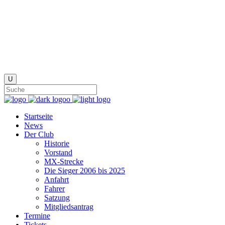
Startseite
News
Der Club
Historie
Vorstand
MX-Strecke
Die Sieger 2006 bis 2025
Anfahrt
Fahrer
Satzung
Mitgliedsantrag
Termine
Tickets