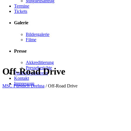
Mitgliedsantrag
Termine
Tickets
Galerie
Bildergalerie
Filme
Presse
Akkreditierung
Presseberichte
Off-Road Drive
Partner/Sponsoren
Kontakt
Impressum
MSC Fürstlich Drehna
/
Off-Road Drive