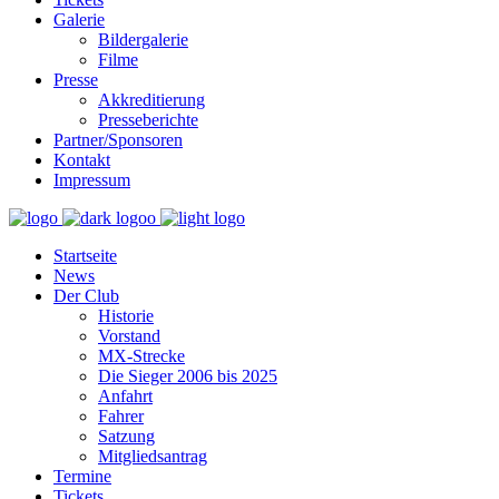
Galerie
Bildergalerie
Filme
Presse
Akkreditierung
Presseberichte
Partner/Sponsoren
Kontakt
Impressum
Startseite
News
Der Club
Historie
Vorstand
MX-Strecke
Die Sieger 2006 bis 2025
Anfahrt
Fahrer
Satzung
Mitgliedsantrag
Termine
Tickets