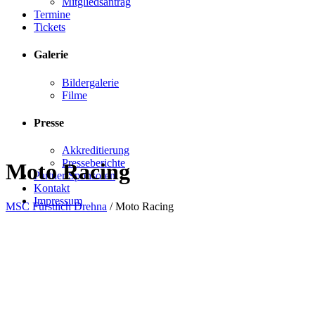
Mitgliedsantrag
Termine
Tickets
Galerie
Bildergalerie
Filme
Presse
Akkreditierung
Presseberichte
Moto Racing
Partner/Sponsoren
Kontakt
Impressum
MSC Fürstlich Drehna
/
Moto Racing