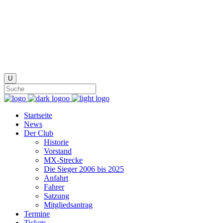
Startseite
News
Der Club
Historie
Vorstand
MX-Strecke
Die Sieger 2006 bis 2025
Anfahrt
Fahrer
Satzung
Mitgliedsantrag
Termine
Tickets