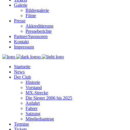
Galerie
Bildergalerie
Filme
Presse
Akkreditierung
Presseberichte
Partner/Sponsoren
Kontakt
Impressum
Startseite
News
Der Club
Historie
Vorstand
MX-Strecke
Die Sieger 2006 bis 2025
Anfahrt
Fahrer
Satzung
Mitgliedsantrag
Termine
Tickets