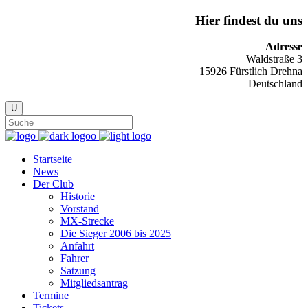
Hier findest du uns
Adresse
Waldstraße 3
15926 Fürstlich Drehna
Deutschland
Startseite
News
Der Club
Historie
Vorstand
MX-Strecke
Die Sieger 2006 bis 2025
Anfahrt
Fahrer
Satzung
Mitgliedsantrag
Termine
Tickets