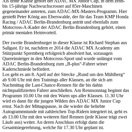
Als dritte Klasse gehört der ADAC MX Junior Cup, in dem zehn-
bis 15-jährige Nachwuchscrosser auf 85er-Maschinen
gegeneinander antreten, zum ADAC-MX-Masters-Programm. Hier
genießt Peter König aus Eberswalde, der für das Team KMP Honda
Racing / ADAC Berlin-Brandenburg antritt und ebenfalls zum
Motocross-A-Kader der ADAC Berlin-Brandenburg gehört, einen
primär mentalen Heimvorteil.
Der zweite Brandenburger in dieser Klasse ist Richard Stephan aus
Sallgast. Er ist, nachdem er 2014 die ADAC MX Academy am
Stützpunkt Spremberg erfolgreich absolviert hat, sozusagen
Quereinsteiger in den Motocross-Sport und wurde unlängst vom
ADAC Berlin-Brandenburg zum „B-plus“-Fahrer seiner
Kaderschmiede befördert.
Los geht es am 8. April auf der Strecke „Rund um den Mühlberg“
ab 9.00 Uhr mit den Trainings aller Klassen, an die sich am
Nachmittag die Last-Chance-Rennen für die bis dahin
nichtqualifizierten Fahrer anschließen. Am Rennsonntag beginnt das
Programm 10.00 Uhr mit den Warm ups aller Klassen. 11.30 Uhr
wird es dann für die jungen Wilden des ADAC MX Junior Cup
ernst. Nach der Mittagspause, in die wieder die beliebte
Autogrammstunde mit zahlreichen Top-Ridern integriert ist, geht es
ab 13.00 Uhr mit den weiteren fünf Rennen (jede Klasse trägt zwei
Läufe aus) weiter. An deren Anschluss erfolgt dann die
Gesamtsiegerehrung, welche für 17.30 Uhr geplant ist.