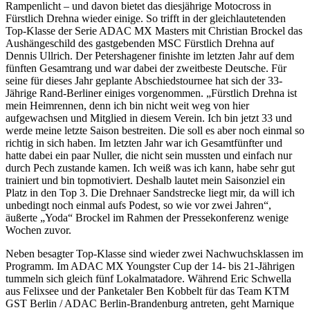
Rampenlicht – und davon bietet das diesjährige Motocross in
Fürstlich Drehna wieder einige. So trifft in der gleichlautetenden
Top-Klasse der Serie ADAC MX Masters mit Christian Brockel das
Aushängeschild des gastgebenden MSC Fürstlich Drehna auf
Dennis Ullrich. Der Petershagener finishte im letzten Jahr auf dem
fünften Gesamtrang und war dabei der zweitbeste Deutsche. Für
seine für dieses Jahr geplante Abschiedstournee hat sich der 33-
Jährige Rand-Berliner einiges vorgenommen. „Fürstlich Drehna ist
mein Heimrennen, denn ich bin nicht weit weg von hier
aufgewachsen und Mitglied in diesem Verein. Ich bin jetzt 33 und
werde meine letzte Saison bestreiten. Die soll es aber noch einmal so
richtig in sich haben. Im letzten Jahr war ich Gesamtfünfter und
hatte dabei ein paar Nuller, die nicht sein mussten und einfach nur
durch Pech zustande kamen. Ich weiß was ich kann, habe sehr gut
trainiert und bin topmotiviert. Deshalb lautet mein Saisonziel ein
Platz in den Top 3. Die Drehnaer Sandstrecke liegt mir, da will ich
unbedingt noch einmal aufs Podest, so wie vor zwei Jahren“,
äußerte „Yoda“ Brockel im Rahmen der Pressekonferenz wenige
Wochen zuvor.
Neben besagter Top-Klasse sind wieder zwei Nachwuchsklassen im
Programm. Im ADAC MX Youngster Cup der 14- bis 21-Jährigen
tummeln sich gleich fünf Lokalmatadore. Während Eric Schwella
aus Felixsee und der Panketaler Ben Kobbelt für das Team KTM
GST Berlin / ADAC Berlin-Brandenburg antreten, geht Marnique