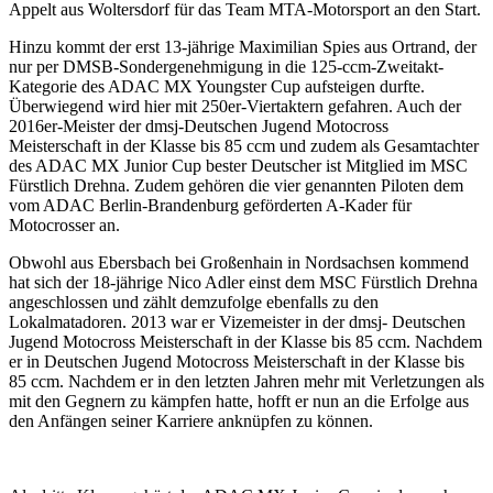
Appelt aus Woltersdorf für das Team MTA-Motorsport an den Start.
Hinzu kommt der erst 13-jährige Maximilian Spies aus Ortrand, der
nur per DMSB-Sondergenehmigung in die 125-ccm-Zweitakt-
Kategorie des ADAC MX Youngster Cup aufsteigen durfte.
Überwiegend wird hier mit 250er-Viertaktern gefahren. Auch der
2016er-Meister der dmsj-Deutschen Jugend Motocross
Meisterschaft in der Klasse bis 85 ccm und zudem als Gesamtachter
des ADAC MX Junior Cup bester Deutscher ist Mitglied im MSC
Fürstlich Drehna. Zudem gehören die vier genannten Piloten dem
vom ADAC Berlin-Brandenburg geförderten A-Kader für
Motocrosser an.
Obwohl aus Ebersbach bei Großenhain in Nordsachsen kommend
hat sich der 18-jährige Nico Adler einst dem MSC Fürstlich Drehna
angeschlossen und zählt demzufolge ebenfalls zu den
Lokalmatadoren. 2013 war er Vizemeister in der dmsj- Deutschen
Jugend Motocross Meisterschaft in der Klasse bis 85 ccm. Nachdem
er in Deutschen Jugend Motocross Meisterschaft in der Klasse bis
85 ccm. Nachdem er in den letzten Jahren mehr mit Verletzungen als
mit den Gegnern zu kämpfen hatte, hofft er nun an die Erfolge aus
den Anfängen seiner Karriere anknüpfen zu können.