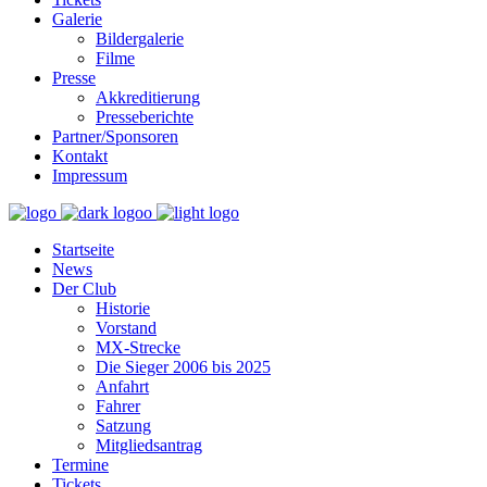
Galerie
Bildergalerie
Filme
Presse
Akkreditierung
Presseberichte
Partner/Sponsoren
Kontakt
Impressum
Startseite
News
Der Club
Historie
Vorstand
MX-Strecke
Die Sieger 2006 bis 2025
Anfahrt
Fahrer
Satzung
Mitgliedsantrag
Termine
Tickets