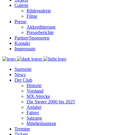
Galerie
Bildergalerie
Filme
Presse
Akkreditierung
Presseberichte
Partner/Sponsoren
Kontakt
Impressum
Startseite
News
Der Club
Historie
Vorstand
MX-Strecke
Die Sieger 2006 bis 2025
Anfahrt
Fahrer
Satzung
Mitgliedsantrag
Termine
Tickets