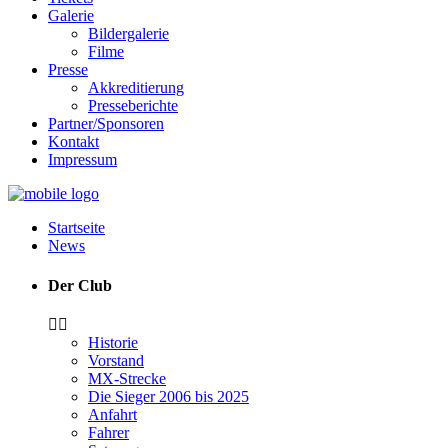
Galerie
Bildergalerie
Filme
Presse
Akkreditierung
Presseberichte
Partner/Sponsoren
Kontakt
Impressum
Startseite
News
Der Club
Historie
Vorstand
MX-Strecke
Die Sieger 2006 bis 2025
Anfahrt
Fahrer