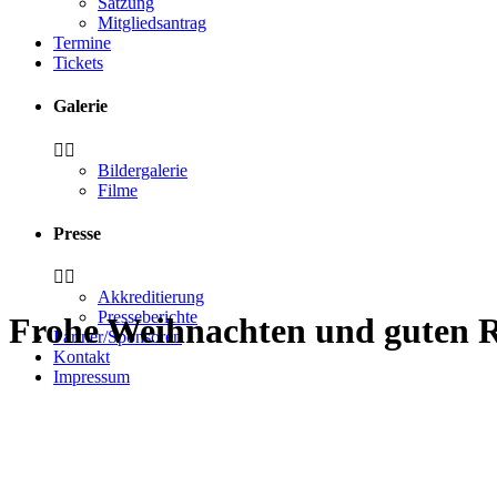
Satzung
Mitgliedsantrag
Termine
Tickets
Galerie
Bildergalerie
Filme
Presse
Akkreditierung
Presseberichte
Frohe Weihnachten und guten 
Partner/Sponsoren
Kontakt
Impressum