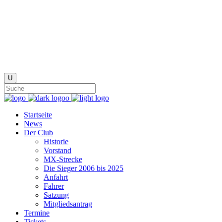
Startseite
News
Der Club
Historie
Vorstand
MX-Strecke
Die Sieger 2006 bis 2025
Anfahrt
Fahrer
Satzung
Mitgliedsantrag
Termine
Tickets