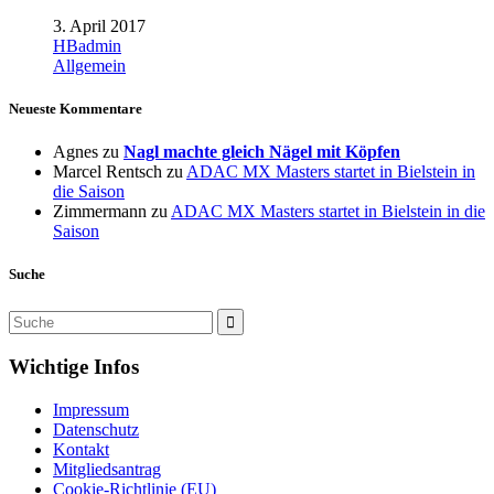
3. April 2017
HBadmin
Allgemein
Neueste Kommentare
Agnes
zu
Nagl machte gleich Nägel mit Köpfen
Marcel Rentsch
zu
ADAC MX Masters startet in Bielstein in
die Saison
Zimmermann
zu
ADAC MX Masters startet in Bielstein in die
Saison
Suche
Wichtige Infos
Impressum
Datenschutz
Kontakt
Mitgliedsantrag
Cookie-Richtlinie (EU)