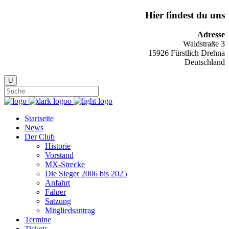
Hier findest du uns
Adresse
Waldstraße 3
15926 Fürstlich Drehna
Deutschland
Startseite
News
Der Club
Historie
Vorstand
MX-Strecke
Die Sieger 2006 bis 2025
Anfahrt
Fahrer
Satzung
Mitgliedsantrag
Termine
Tickets