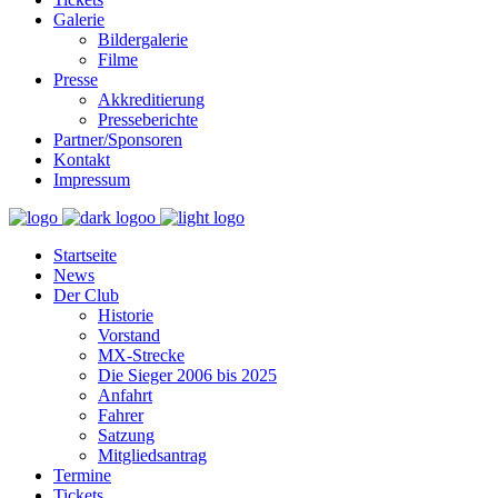
Galerie
Bildergalerie
Filme
Presse
Akkreditierung
Presseberichte
Partner/Sponsoren
Kontakt
Impressum
Startseite
News
Der Club
Historie
Vorstand
MX-Strecke
Die Sieger 2006 bis 2025
Anfahrt
Fahrer
Satzung
Mitgliedsantrag
Termine
Tickets