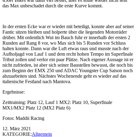
450er Bikes war dann viel besser, aber es sollte wieder nicht sein
das Max unbeschadet durch die erste Kurve kommt.
In der ersten Ecke war er wieder mit beteiligt, konnte aber auf seiner
Fantic sitzen bleiben und holperte über die liegenden Motorräder
drüber. Mit ordentlich Wut im Bauch fuhr er innerhalb der ersten 2
Runden auf Rang 8 vor, wo Max sich bis 5 Runden vor Schluss
halten konnte. Dann war die Luft etwas raus und musste nach der
Aufholjagd von Lauf 1 und dem recht hohen Tempo im Superfinale
Tribut zollen und verlor ein paar Plätze. Nach eigener Aussage ist er
nicht zufrieden, ist aber sich seiner Baustellen bewusst, die noch bis
zum Beginn der EMX 250 und ADAC Youngster Cup Saison noch
abzuarbeiten sind. Nächstes Wochenende geht es wieder auf das
italienische Festland nach Mantova.
Ergebnisse:
Zeittraining: Platz 12, Lauf 1 MX2: Platz 10, Superfinale
MX1/MX2 Platz 12 (MX2 Platz 6)
Fotos: Maddii Racing
12. März 2021
KATEGORIE:
Allgemein