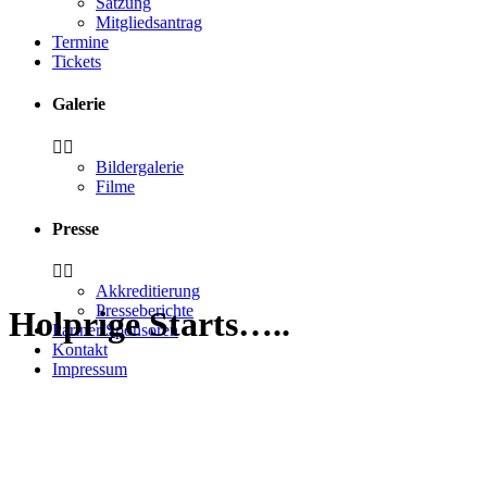
Satzung
Mitgliedsantrag
Termine
Tickets
Galerie
Bildergalerie
Filme
Presse
Akkreditierung
Presseberichte
Holprige Starts…..
Partner/Sponsoren
Kontakt
Impressum