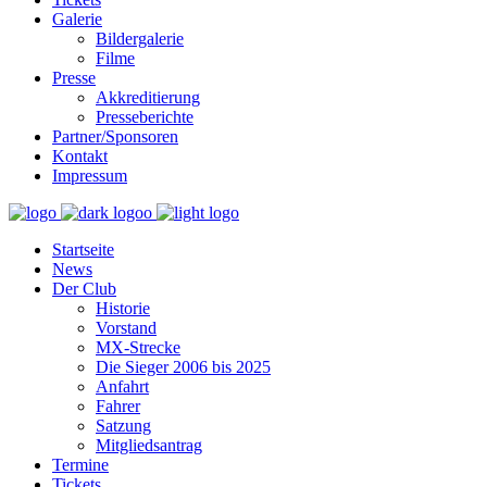
Galerie
Bildergalerie
Filme
Presse
Akkreditierung
Presseberichte
Partner/Sponsoren
Kontakt
Impressum
Startseite
News
Der Club
Historie
Vorstand
MX-Strecke
Die Sieger 2006 bis 2025
Anfahrt
Fahrer
Satzung
Mitgliedsantrag
Termine
Tickets