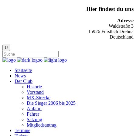
Hier findest du uns
Adresse
Waldstraße 3
15926 Fürstlich Drehna
Deutschland
Startseite
News
Der Club
Historie
Vorstand
MX-Strecke
Die Sieger 2006 bis 2025
Anfahrt
Fahrer
Satzung
Mitgliedsantrag
Termine
Tickets