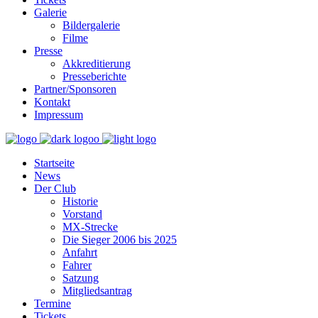
Galerie
Bildergalerie
Filme
Presse
Akkreditierung
Presseberichte
Partner/Sponsoren
Kontakt
Impressum
Startseite
News
Der Club
Historie
Vorstand
MX-Strecke
Die Sieger 2006 bis 2025
Anfahrt
Fahrer
Satzung
Mitgliedsantrag
Termine
Tickets