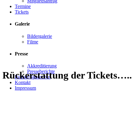
Mitgliedsantrag
Termine
Tickets
Galerie
Bildergalerie
Filme
Presse
Akkreditierung
Presseberichte
Rückerstattung der Tickets…..
Partner/Sponsoren
Kontakt
Impressum