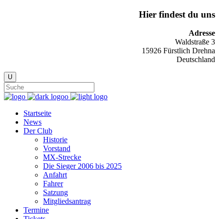
Hier findest du uns
Adresse
Waldstraße 3
15926 Fürstlich Drehna
Deutschland
Startseite
News
Der Club
Historie
Vorstand
MX-Strecke
Die Sieger 2006 bis 2025
Anfahrt
Fahrer
Satzung
Mitgliedsantrag
Termine
Tickets