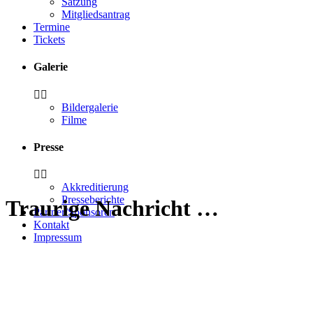
Satzung
Mitgliedsantrag
Termine
Tickets
Galerie
Bildergalerie
Filme
Presse
Akkreditierung
Presseberichte
Traurige Nachricht …
Partner/Sponsoren
Kontakt
Impressum