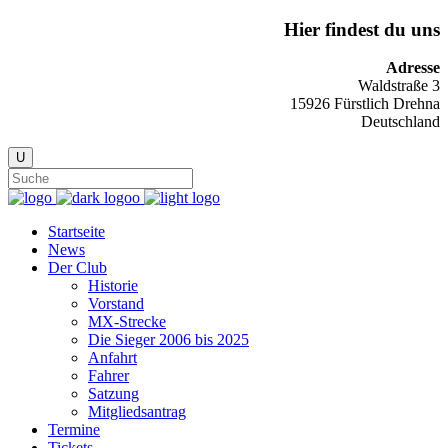
Hier findest du uns
Adresse
Waldstraße 3
15926 Fürstlich Drehna
Deutschland
Startseite
News
Der Club
Historie
Vorstand
MX-Strecke
Die Sieger 2006 bis 2025
Anfahrt
Fahrer
Satzung
Mitgliedsantrag
Termine
Tickets