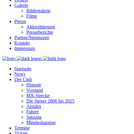
Galerie
Bildergalerie
Filme
Presse
Akkreditierung
Presseberichte
Partner/Sponsoren
Kontakt
Impressum
Startseite
News
Der Club
Historie
Vorstand
MX-Strecke
Die Sieger 2006 bis 2025
Anfahrt
Fahrer
Satzung
Mitgliedsantrag
Termine
Tickets