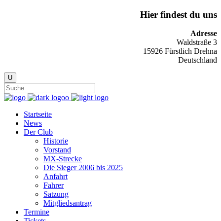
Hier findest du uns
Adresse
Waldstraße 3
15926 Fürstlich Drehna
Deutschland
Startseite
News
Der Club
Historie
Vorstand
MX-Strecke
Die Sieger 2006 bis 2025
Anfahrt
Fahrer
Satzung
Mitgliedsantrag
Termine
Tickets