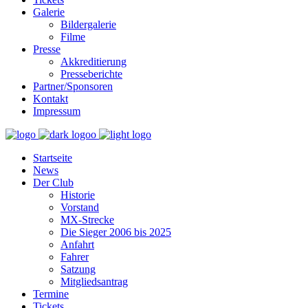
Galerie
Bildergalerie
Filme
Presse
Akkreditierung
Presseberichte
Partner/Sponsoren
Kontakt
Impressum
Startseite
News
Der Club
Historie
Vorstand
MX-Strecke
Die Sieger 2006 bis 2025
Anfahrt
Fahrer
Satzung
Mitgliedsantrag
Termine
Tickets