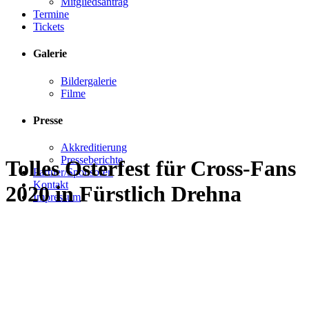
Mitgliedsantrag
Termine
Tickets
Galerie
Bildergalerie
Filme
Presse
Akkreditierung
Presseberichte
Tolles Osterfest für Cross-Fans
Partner/Sponsoren
Kontakt
2020 in Fürstlich Drehna
Impressum