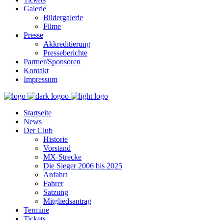
Galerie
Bildergalerie
Filme
Presse
Akkreditierung
Presseberichte
Partner/Sponsoren
Kontakt
Impressum
Startseite
News
Der Club
Historie
Vorstand
MX-Strecke
Die Sieger 2006 bis 2025
Anfahrt
Fahrer
Satzung
Mitgliedsantrag
Termine
Tickets