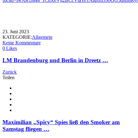
fbclid=IwAR1i444_1CnXeVji2BCcVtaYeTAapffb3SoGG5dnmsRy
23. Juni 2023
KATEGORIE:
Allgemein
Keine Kommentare
0 Likes
LM Brandenburg und Berlin in Dreetz …
Zurück
Teilen
Maximilian „Spicy“ Spies ließ den Smoker am
Samstag fliegen …