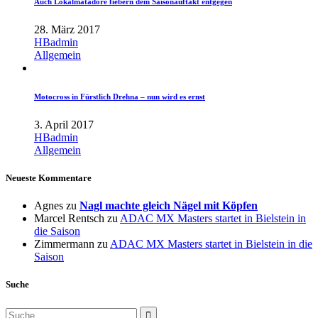
Auch Lokalmatadore fiebern dem Saisonauftakt entgegen
28. März 2017
HBadmin
Allgemein
Motocross in Fürstlich Drehna – nun wird es ernst
3. April 2017
HBadmin
Allgemein
Neueste Kommentare
Agnes
zu
Nagl machte gleich Nägel mit Köpfen
Marcel Rentsch
zu
ADAC MX Masters startet in Bielstein in
die Saison
Zimmermann
zu
ADAC MX Masters startet in Bielstein in die
Saison
Suche