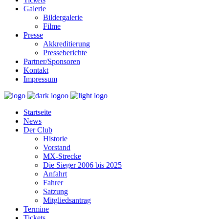
Galerie
Bildergalerie
Filme
Presse
Akkreditierung
Presseberichte
Partner/Sponsoren
Kontakt
Impressum
Startseite
News
Der Club
Historie
Vorstand
MX-Strecke
Die Sieger 2006 bis 2025
Anfahrt
Fahrer
Satzung
Mitgliedsantrag
Termine
Tickets