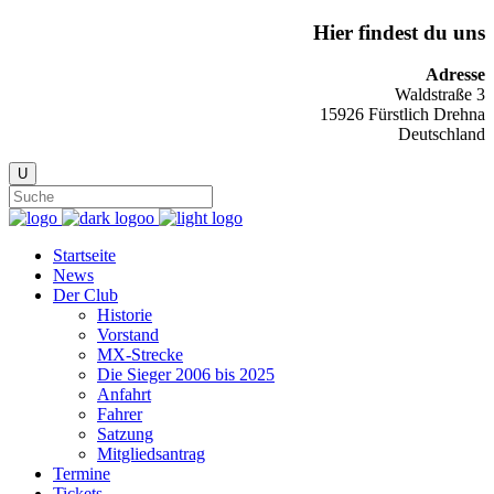
Hier findest du uns
Adresse
Waldstraße 3
15926 Fürstlich Drehna
Deutschland
Startseite
News
Der Club
Historie
Vorstand
MX-Strecke
Die Sieger 2006 bis 2025
Anfahrt
Fahrer
Satzung
Mitgliedsantrag
Termine
Tickets