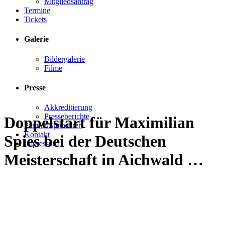
Mitgliedsantrag
Termine
Tickets
Galerie
Bildergalerie
Filme
Presse
Akkreditierung
Presseberichte
Doppelstart für Maximilian
Partner/Sponsoren
Kontakt
Spies bei der Deutschen
Impressum
Meisterschaft in Aichwald …