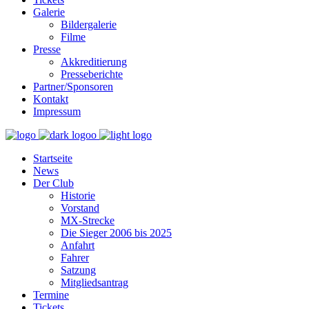
Galerie
Bildergalerie
Filme
Presse
Akkreditierung
Presseberichte
Partner/Sponsoren
Kontakt
Impressum
Startseite
News
Der Club
Historie
Vorstand
MX-Strecke
Die Sieger 2006 bis 2025
Anfahrt
Fahrer
Satzung
Mitgliedsantrag
Termine
Tickets