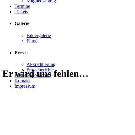
Mitgliedsantrag
Termine
Tickets
Galerie
Bildergalerie
Filme
Presse
Akkreditierung
Presseberichte
Er wird uns fehlen…
Partner/Sponsoren
Kontakt
Impressum