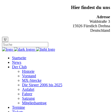
Hier findest du uns
Adresse
Waldstraße 3
15926 Fürstlich Drehna
Deutschland
Startseite
News
Der Club
Historie
Vorstand
MX-Strecke
Die Sieger 2006 bis 2025
Anfahrt
Fahrer
Satzung
Mitgliedsantrag
Termine
Tickets