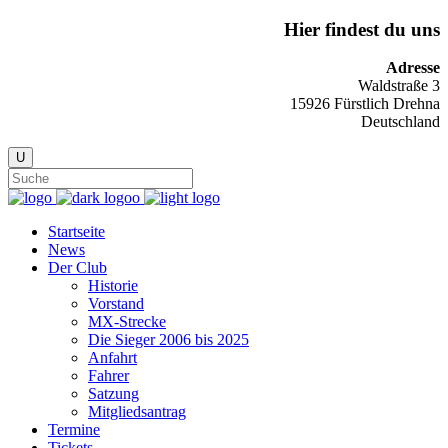
Hier findest du uns
Adresse
Waldstraße 3
15926 Fürstlich Drehna
Deutschland
Startseite
News
Der Club
Historie
Vorstand
MX-Strecke
Die Sieger 2006 bis 2025
Anfahrt
Fahrer
Satzung
Mitgliedsantrag
Termine
Tickets