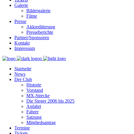
Galerie
Bildergalerie
Filme
Presse
Akkreditierung
Presseberichte
Partner/Sponsoren
Kontakt
Impressum
Startseite
News
Der Club
Historie
Vorstand
MX-Strecke
Die Sieger 2006 bis 2025
Anfahrt
Fahrer
Satzung
Mitgliedsantrag
Termine
Tickets