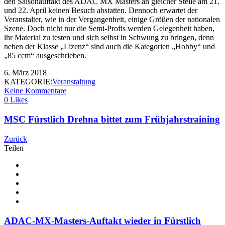
den Saisonauftakt des ADAC MX Masters an gleicher Stelle am 21.
und 22. April keinen Besuch abstatten. Dennoch erwartet der
Veranstalter, wie in der Vergangenheit, einige Größen der nationalen
Szene. Doch nicht nur die Semi-Profis werden Gelegenheit haben,
ihr Material zu testen und sich selbst in Schwung zu bringen, denn
neben der Klasse „Lizenz“ sind auch die Kategorien „Hobby“ und
„85 ccm“ ausgeschrieben.
6. März 2018
KATEGORIE:
Veranstaltung
Keine Kommentare
0 Likes
MSC Fürstlich Drehna bittet zum Frühjahrstraining
Zurück
Teilen
ADAC-MX-Masters-Auftakt wieder in Fürstlich