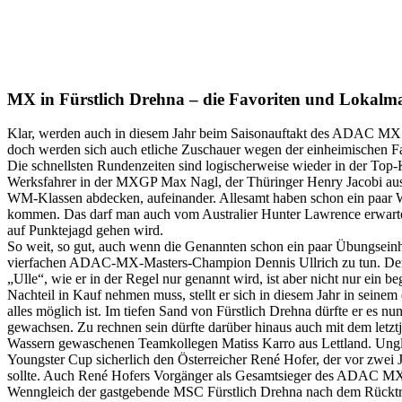
MX in Fürstlich Drehna – die Favoriten und Lokalm
Klar, werden auch in diesem Jahr beim Saisonauftakt des ADAC MX Ma
doch werden sich auch etliche Zuschauer wegen der einheimischen 
Die schnellsten Rundenzeiten sind logischerweise wieder in der To
Werksfahrer in der MXGP Max Nagl, der Thüringer Henry Jacobi 
WM-Klassen abdecken, aufeinander. Allesamt haben schon ein paar W
kommen. Das darf man auch vom Australier Hunter Lawrence erwar
auf Punktejagd gehen wird.
So weit, so gut, auch wenn die Genannten schon ein paar Übungseinh
vierfachen ADAC-MX-Masters-Champion Dennis Ullrich zu tun. Der geb
„Ulle“, wie er in der Regel nur genannt wird, ist aber nicht nur ein 
Nachteil in Kauf nehmen muss, stellt er sich in diesem Jahr in sei
alles möglich ist. Im tiefen Sand von Fürstlich Drehna dürfte er es 
gewachsen. Zu rechnen sein dürfte darüber hinaus auch mit dem letz
Wassern gewaschenen Teamkollegen Matiss Karro aus Lettland. Ung
Youngster Cup sicherlich den Österreicher René Hofer, der vor zw
sollte. Auch René Hofers Vorgänger als Gesamtsieger des ADAC MX Ju
Wenngleich der gastgebende MSC Fürstlich Drehna nach dem Rücktritt v