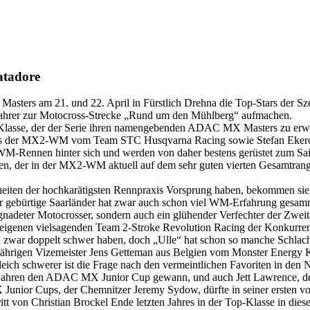
atadore
sters am 21. und 22. April in Fürstlich Drehna die Top-Stars der Szen
Fahrer zur Motocross-Strecke „Rund um den Mühlberg“ aufmachen.
p-Klasse, der der Serie ihren namengebenden ADAC MX Masters zu erwar
aus der MX2-WM vom Team STC Husqvarna Racing sowie Stefan Ekero
M-Rennen hinter sich und werden von daher bestens gerüstet zum Sai
ten, der in der MX2-WM aktuell auf dem sehr guten vierten Gesamt
eiten der hochkarätigsten Rennpraxis Vorsprung haben, bekommen sie e
ürtige Saarländer hat zwar auch schon viel WM-Erfahrung gesammelt, k
begnadeter Motocrosser, sondern auch ein glühender Verfechter der Zwei
nem eigenen vielsagenden Team 2-Stroke Revolution Racing der Konkurr
nun zwar doppelt schwer haben, doch „Ulle“ hat schon so manche Schlach
tjährigen Vizemeister Jens Getteman aus Belgien vom Monster Energy 
leich schwerer ist die Frage nach den vermeintlichen Favoriten in 
ei Jahren den ADAC MX Junior Cup gewann, und auch Jett Lawrence, d
nior Cups, der Chemnitzer Jeremy Sydow, dürfte in seiner ersten vol
on Christian Brockel Ende letzten Jahres in der Top-Klasse in diesem 