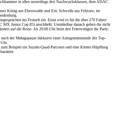
Lauchhammer in allen neuerdings drei Nachwuchsklassen, dem ADAC
es König aus Eberswalde und Eric Schwella aus Felixsee, im
randenburg.
ngesprächen ins Festzelt ein. Ernst wird es für die über 270 Fahrer
C MX Junior Cup 85) anschließt. Unmittelbar danach gehen die nicht
ers auf die Reise. Ab 20:00 Uhr heizt den Feierwütigen die Party-
d nach der Mittagspause inklusive einer Autogrammstunde der Top-
 Uhr.
en zum Beispiel ein Suzuki-Quad-Parcours und eine Kletter-Hüpfburg
harakter.