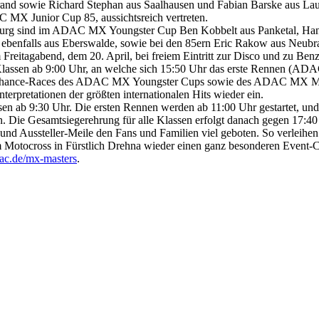
trand sowie Richard Stephan aus Saalhausen und Fabian Barske aus 
 Junior Cup 85, aussichtsreich vertreten.
urg sind im ADAC MX Youngster Cup Ben Kobbelt aus Panketal, Hann
 ebenfalls aus Eberswalde, sowie bei den 85ern Eric Rakow aus Neub
reitagabend, dem 20. April, bei freiem Eintritt zur Disco und zu Benzi
 Klassen ab 9:00 Uhr, an welche sich 15:50 Uhr das erste Rennen (ADA
Last-Chance-Races des ADAC MX Youngster Cups sowie des ADAC MX Mast
terpretationen der größten internationalen Hits wieder ein.
ssen ab 9:30 Uhr. Die ersten Rennen werden ab 11:00 Uhr gestartet, un
. Die Gesamtsiegerehrung für alle Klassen erfolgt danach gegen 17:40
 und Aussteller-Meile den Fans und Familien viel geboten. So verleih
 Motocross in Fürstlich Drehna wieder einen ganz besonderen Event-C
c.de/mx-masters
.