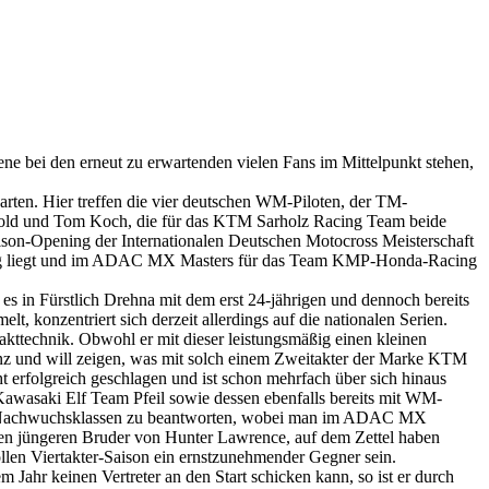
e bei den erneut zu erwartenden vielen Fans im Mittelpunkt stehen,
ten. Hier treffen die vier deutschen WM-Piloten, der TM-
ld und Tom Koch, die für das KTM Sarholz Racing Team beide
son-Opening der Internationalen Deutschen Motocross Meisterschaft
rang liegt und im ADAC MX Masters für das Team KMP-Honda-Racing
s in Fürstlich Drehna mit dem erst 24-jährigen und dennoch bereits
onzentriert sich derzeit allerdings auf die nationalen Serien.
takttechnik. Obwohl er mit dieser leistungsmäßig einen kleinen
enz und will zeigen, was mit solch einem Zweitakter der Marke KTM
t erfolgreich geschlagen und ist schon mehrfach über sich hinaus
Kawasaki Elf Team Pfeil sowie dessen ebenfalls bereits mit WM-
den Nachwuchsklassen zu beantworten, wobei man im ADAC MX
en jüngeren Bruder von Hunter Lawrence, auf dem Zettel haben
len Viertakter-Saison ein ernstzunehmender Gegner sein.
Jahr keinen Vertreter an den Start schicken kann, so ist er durch