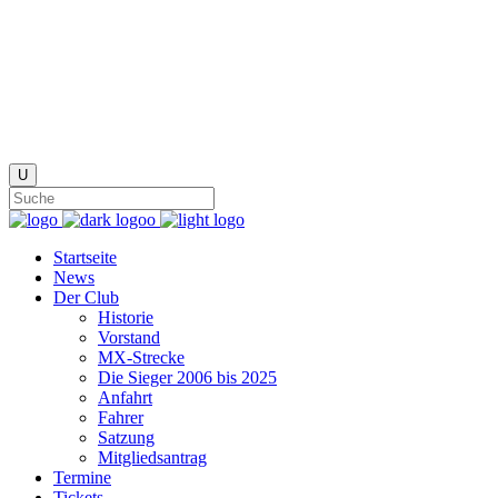
Startseite
News
Der Club
Historie
Vorstand
MX-Strecke
Die Sieger 2006 bis 2025
Anfahrt
Fahrer
Satzung
Mitgliedsantrag
Termine
Tickets