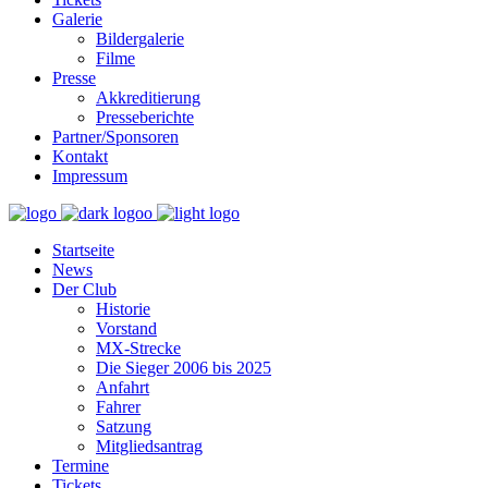
Galerie
Bildergalerie
Filme
Presse
Akkreditierung
Presseberichte
Partner/Sponsoren
Kontakt
Impressum
Startseite
News
Der Club
Historie
Vorstand
MX-Strecke
Die Sieger 2006 bis 2025
Anfahrt
Fahrer
Satzung
Mitgliedsantrag
Termine
Tickets