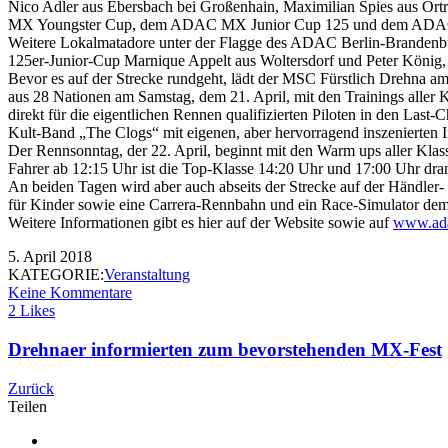
Nico Adler aus Ebersbach bei Großenhain, Maximilian Spies aus Or
MX Youngster Cup, dem ADAC MX Junior Cup 125 und dem ADAC MX
Weitere Lokalmatadore unter der Flagge des ADAC Berlin-Brandenb
125er-Junior-Cup Marnique Appelt aus Woltersdorf und Peter König,
Bevor es auf der Strecke rundgeht, lädt der MSC Fürstlich Drehna am F
aus 28 Nationen am Samstag, dem 21. April, mit den Trainings aller
direkt für die eigentlichen Rennen qualifizierten Piloten in den 
Kult-Band „The Clogs“ mit eigenen, aber hervorragend inszenierten In
Der Rennsonntag, der 22. April, beginnt mit den Warm ups aller Kla
Fahrer ab 12:15 Uhr ist die Top-Klasse 14:20 Uhr und 17:00 Uhr dran
An beiden Tagen wird aber auch abseits der Strecke auf der Händler-
für Kinder sowie eine Carrera-Rennbahn und ein Race-Simulator dem
Weitere Informationen gibt es hier auf der Website sowie auf
www.ada
5. April 2018
KATEGORIE:
Veranstaltung
Keine Kommentare
2 Likes
Drehnaer informierten zum bevorstehenden MX-Fest
Zurück
Teilen