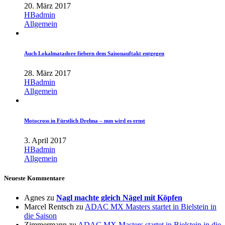
20. März 2017
HBadmin
Allgemein
Auch Lokalmatadore fiebern dem Saisonauftakt entgegen
28. März 2017
HBadmin
Allgemein
Motocross in Fürstlich Drehna – nun wird es ernst
3. April 2017
HBadmin
Allgemein
Neueste Kommentare
Agnes
zu
Nagl machte gleich Nägel mit Köpfen
Marcel Rentsch
zu
ADAC MX Masters startet in Bielstein in
die Saison
Zimmermann
zu
ADAC MX Masters startet in Bielstein in die