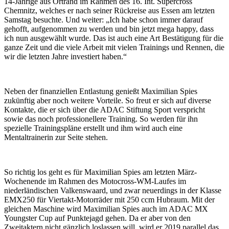
14-Jährige aus Ortrand im Rahmen des 16. Int. Supercross
Chemnitz, welches er nach seiner Rückreise aus Essen am letzten
Samstag besuchte. Und weiter: „Ich habe schon immer darauf
gehofft, aufgenommen zu werden und bin jetzt mega happy, dass
ich nun ausgewählt wurde. Das ist auch eine Art Bestätigung für die
ganze Zeit und die viele Arbeit mit vielen Trainings und Rennen, die
wir die letzten Jahre investiert haben.“
Neben der finanziellen Entlastung genießt Maximilian Spies
zukünftig aber noch weitere Vorteile. So freut er sich auf diverse
Kontakte, die er sich über die ADAC Stiftung Sport verspricht
sowie das noch professionellere Training. So werden für ihn
spezielle Trainingspläne erstellt und ihm wird auch eine
Mentaltrainerin zur Seite stehen.
So richtig los geht es für Maximilian Spies am letzten März-
Wochenende im Rahmen des Motocross-WM-Laufes im
niederländischen Valkenswaard, und zwar neuerdings in der Klasse
EMX250 für Viertakt-Motorräder mit 250 ccm Hubraum. Mit der
gleichen Maschine wird Maximilian Spies auch im ADAC MX
Youngster Cup auf Punktejagd gehen. Da er aber von den
Zweitaktern nicht gänzlich loslassen will, wird er 2019 parallel das