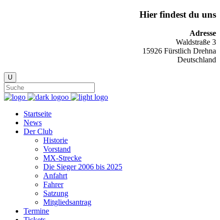
Hier findest du uns
Adresse
Waldstraße 3
15926 Fürstlich Drehna
Deutschland
Startseite
News
Der Club
Historie
Vorstand
MX-Strecke
Die Sieger 2006 bis 2025
Anfahrt
Fahrer
Satzung
Mitgliedsantrag
Termine
Tickets