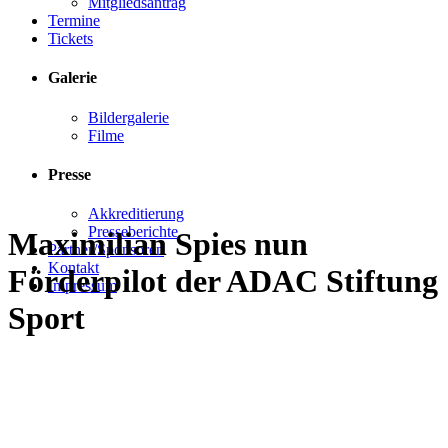
Mitgliedsantrag
Termine
Tickets
Galerie
Bildergalerie
Filme
Presse
Akkreditierung
Presseberichte
Maximilian Spies nun
Partner/Sponsoren
Kontakt
Förderpilot der ADAC Stiftung
Impressum
Sport