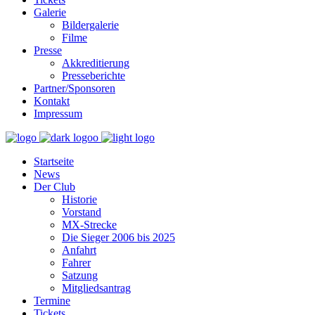
Galerie
Bildergalerie
Filme
Presse
Akkreditierung
Presseberichte
Partner/Sponsoren
Kontakt
Impressum
Startseite
News
Der Club
Historie
Vorstand
MX-Strecke
Die Sieger 2006 bis 2025
Anfahrt
Fahrer
Satzung
Mitgliedsantrag
Termine
Tickets