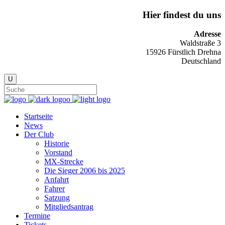
Hier findest du uns
Adresse
Waldstraße 3
15926 Fürstlich Drehna
Deutschland
Startseite
News
Der Club
Historie
Vorstand
MX-Strecke
Die Sieger 2006 bis 2025
Anfahrt
Fahrer
Satzung
Mitgliedsantrag
Termine
Tickets