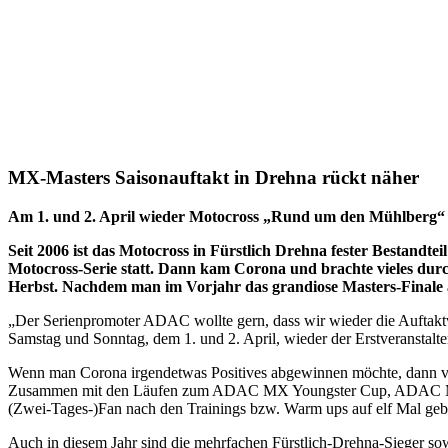
MX-Masters Saisonauftakt in Drehna rückt näher
Am 1. und 2. April wieder Motocross „Rund um den Mühlberg“
Seit 2006 ist das Motocross in Fürstlich Drehna fester Bestandte
Motocross-Serie statt. Dann kam Corona und brachte vieles durc
Herbst. Nachdem man im Vorjahr das grandiose Masters-Finale au
„Der Serienpromoter ADAC wollte gern, dass wir wieder die Auftaktve
Samstag und Sonntag, dem 1. und 2. April, wieder der Erstveranstalt
Wenn man Corona irgendetwas Positives abgewinnen möchte, dann viel
Zusammen mit den Läufen zum ADAC MX Youngster Cup, ADAC MX J
(Zwei-Tages-)Fan nach den Trainings bzw. Warm ups auf elf Mal geb
Auch in diesem Jahr sind die mehrfachen Fürstlich-Drehna-Sieger 