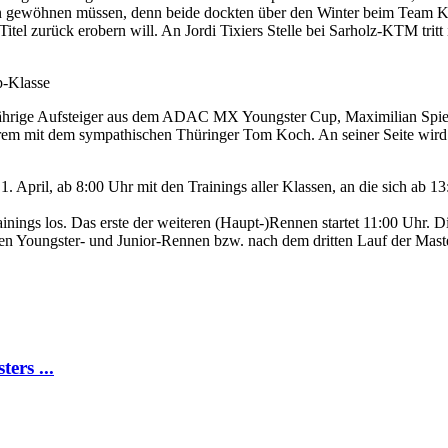
rben gewöhnen müssen, denn beide dockten über den Winter beim Team 
tel zurück erobern will. An Jordi Tixiers Stelle bei Sarholz-KTM tri
p-Klasse
19-jährige Aufsteiger aus dem ADAC MX Youngster Cup, Maximilian Spies 
em mit dem sympathischen Thüringer Tom Koch. An seiner Seite wird
pril, ab 8:00 Uhr mit den Trainings aller Klassen, an die sich ab 13
ings los. Das erste der weiteren (Haupt-)Rennen startet 11:00 Uhr. D
n Youngster- und Junior-Rennen bzw. nach dem dritten Lauf der Maste
ers ...