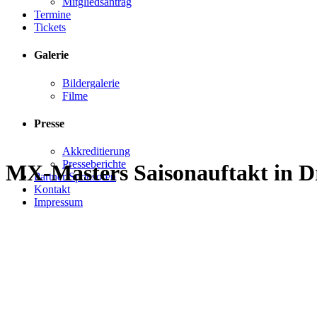
Mitgliedsantrag
Termine
Tickets
Galerie
Bildergalerie
Filme
Presse
Akkreditierung
Presseberichte
MX-Masters Saisonauftakt in D
Partner/Sponsoren
Kontakt
Impressum