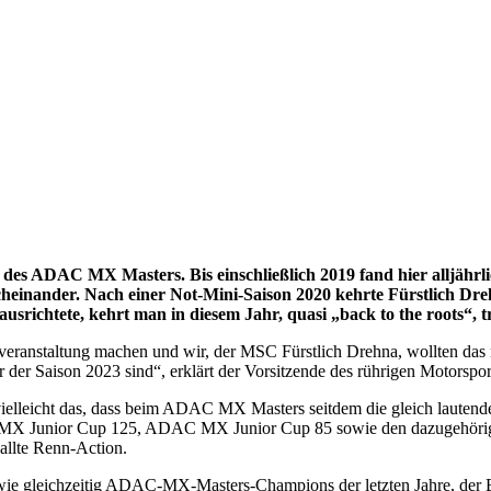
il des ADAC MX Masters. Bis einschließlich 2019 fand hier alljähr
heinander. Nach einer Not-Mini-Saison 2020 kehrte Fürstlich Dreh
srichtete, kehrt man in diesem Jahr, quasi „back to the roots“, 
ranstaltung machen und wir, der MSC Fürstlich Drehna, wollten das nat
er der Saison 2023 sind“, erklärt der Vorsitzende des rührigen Motors
leicht das, dass beim ADAC MX Masters seitdem die gleich lautende To
unior Cup 125, ADAC MX Junior Cup 85 sowie den dazugehörigen H
allte Renn-Action.
sowie gleichzeitig ADAC-MX-Masters-Champions der letzten Jahre, der