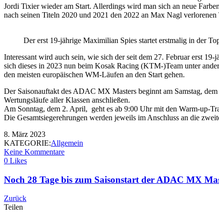
Jordi Tixier wieder am Start. Allerdings wird man sich an neue Fa
nach seinen Titeln 2020 und 2021 den 2022 an Max Nagl verlorenen Ti
Der erst 19-jährige Maximilian Spies startet erstmalig in der To
Interessant wird auch sein, wie sich der seit dem 27. Februar erst 
sich dieses in 2023 nun beim Kosak Racing (KTM-)Team unter ander
den meisten europäischen WM-Läufen an den Start gehen.
Der Saisonauftakt des ADAC MX Masters beginnt am Samstag, dem 1. A
Wertungsläufe aller Klassen anschließen.
Am Sonntag, dem 2. April, geht es ab 9:00 Uhr mit den Warm-up-Train
Die Gesamtsiegerehrungen werden jeweils im Anschluss an die zweite
8. März 2023
KATEGORIE:
Allgemein
Keine Kommentare
0 Likes
Noch 28 Tage bis zum Saisonstart der ADAC MX Mast
Zurück
Teilen