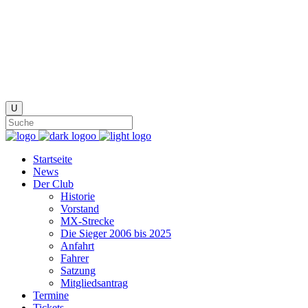
Startseite
News
Der Club
Historie
Vorstand
MX-Strecke
Die Sieger 2006 bis 2025
Anfahrt
Fahrer
Satzung
Mitgliedsantrag
Termine
Tickets