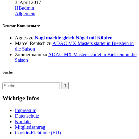
3. April 2017
HBadmin
Allgemein
Neueste Kommentare
Agnes
zu
Nagl machte gleich Nägel mit Köpfen
Marcel Rentsch
zu
ADAC MX Masters startet in Bielstein in
die Saison
Zimmermann
zu
ADAC MX Masters startet in Bielstein in die
Saison
Suche
Wichtige Infos
Impressum
Datenschutz
Kontakt
Mitgliedsantrag
Cookie-Richtlinie (EU)