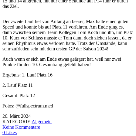
15 und 14 angreifen, mit nur einer Sekunde auf P14 fuhr er durch
das Ziel.
Der zweite Lauf lief von Anfang an besser, Max hatte einen guten
Speed und konnte bis auf Platz 11 vorfahren. Am Ende ging es,
dann zwischen seinem Team Kollegen Tom Koch und ihn, um Platz
10. Kurz vor Schluss musste er Tom dann doch ziehen lassen, da er
seinen Rhythmus etwas verloren hatte. Trotz der Umstände, kann
sehr zufrieden sein mit dem ersten GP der Saison 2024!
Auch wenn er sich am Ende etwas geärgert hat, weil nur zwei
Punkte für den 10. Gesamtrang gefehlt haben!
Ergebnis: 1. Lauf Platz 16
2. Lauf Platz 11
Gesamt Platz 12
Fotos: @fullspectrum.med
26. März 2024
KATEGORIE:
Allgemein
Keine Kommentare
0 Likes