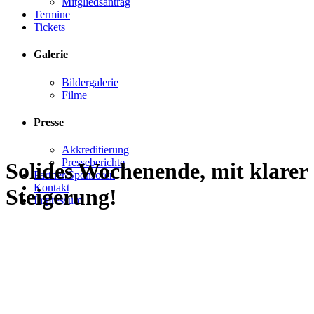
Mitgliedsantrag
Termine
Tickets
Galerie
Bildergalerie
Filme
Presse
Akkreditierung
Presseberichte
Solides Wochenende, mit klarer
Partner/Sponsoren
Kontakt
Steigerung!
Impressum