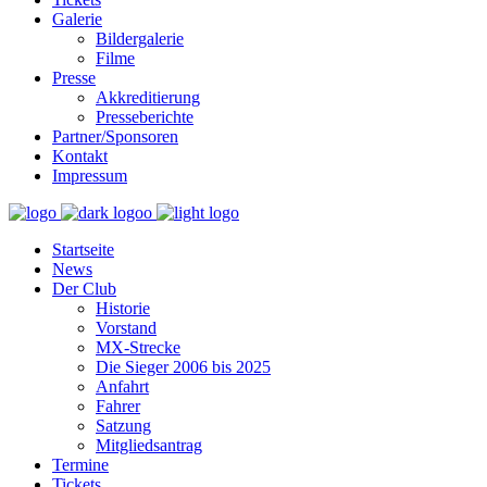
Galerie
Bildergalerie
Filme
Presse
Akkreditierung
Presseberichte
Partner/Sponsoren
Kontakt
Impressum
Startseite
News
Der Club
Historie
Vorstand
MX-Strecke
Die Sieger 2006 bis 2025
Anfahrt
Fahrer
Satzung
Mitgliedsantrag
Termine
Tickets