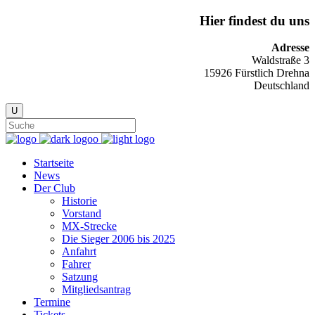
Hier findest du uns
Adresse
Waldstraße 3
15926 Fürstlich Drehna
Deutschland
Startseite
News
Der Club
Historie
Vorstand
MX-Strecke
Die Sieger 2006 bis 2025
Anfahrt
Fahrer
Satzung
Mitgliedsantrag
Termine
Tickets