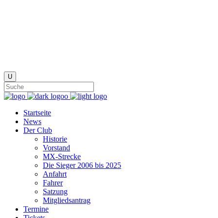
Startseite
News
Der Club
Historie
Vorstand
MX-Strecke
Die Sieger 2006 bis 2025
Anfahrt
Fahrer
Satzung
Mitgliedsantrag
Termine
Tickets