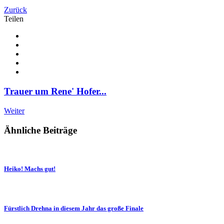
Zurück
Teilen
Trauer um Rene' Hofer...
Weiter
Ähnliche Beiträge
Heiko! Machs gut!
Fürstlich Drehna in diesem Jahr das große Finale