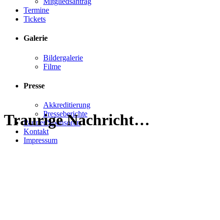
Mitgliedsantrag
Termine
Tickets
Galerie
Bildergalerie
Filme
Presse
Akkreditierung
Presseberichte
Traurige Nachricht…
Partner/Sponsoren
Kontakt
Impressum