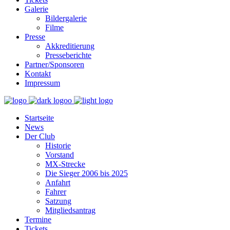
Galerie
Bildergalerie
Filme
Presse
Akkreditierung
Presseberichte
Partner/Sponsoren
Kontakt
Impressum
Startseite
News
Der Club
Historie
Vorstand
MX-Strecke
Die Sieger 2006 bis 2025
Anfahrt
Fahrer
Satzung
Mitgliedsantrag
Termine
Tickets